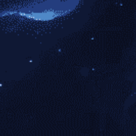
上一篇：
德斯特身价2000万欧具备双边路能…
相关推荐文章
大雨天气影响比赛双方技战术
大雨天气下的比赛往往会对双方的技
2026-07-19
骑士总裁强调莫布里是球队未
在近期的采访中，骑士队总裁明确表
2026-06-22