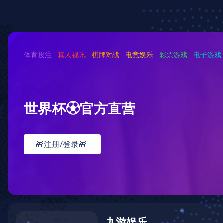
乐鱼网页版登录官
欢迎访问
乐鱼网页版登录官网
，提供
日同步更新千场