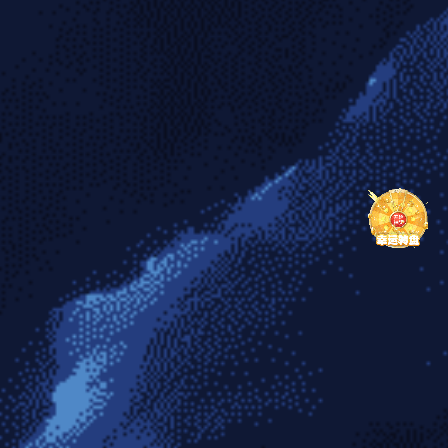
针对性的战术。而这些战术不仅仅是纸上谈
，他们丰富的比赛经验能够帮助年轻球员更
式。
不仅可以减少失误，提高进攻效率，还能增
信任及支持，共同克服困难和挑战。在这种
烈竞争。因此，在日常训练中，应注重力量