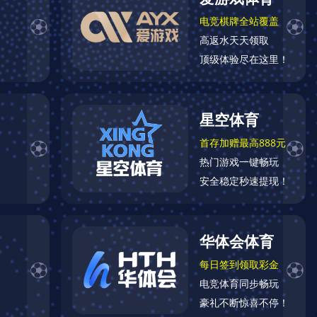
首页
/
体育动态
调了他的得分潜力以及他在球队中的重要
本文将从四个方面详细探讨芬奇对华子得分
化的重要性、战术组织与执行、以及如何培
时刻为球队提供稳定的得分支持。此外，他