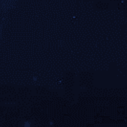
色皇马出场
成为一种趋势。19岁的恩德里克在...
方纪录片震撼
物浦官方制作的纪录片，讲述了埃及...
联系我们
快速导航
家庄市长安区中山东路39号
App下载
关于我们
upport@yishanxuan.com
隐私政策
用户协议
网站地图