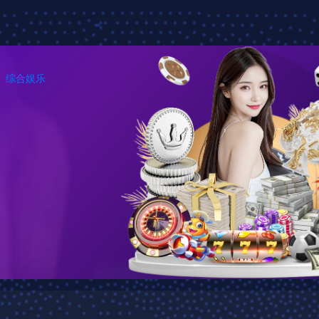
App下载
关于我们
体育动态
网
APP与网页版入口｜畅享全球
全面覆盖足球、篮球、电竞等项目的赛事资讯与数据
比赛，聚焦热门体育内容， 助您轻松获取赛事动态
手机App
网页版