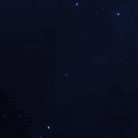
19岁恩德里克租借里昂表现出
在当今足球界，年轻球员的崛起已经
2026-07-01
萨拉赫：告别法老王利物浦官
《萨拉赫：告别法老王》是一部由利
2026-06-17
乐鱼网页版登录官网
乐鱼网页版登录官网官方网站为用户
石
提供综合性娱乐与体育内容服务，涵
s
盖体育赛事资讯、数据分析以及多种
互动游戏体验.平台覆盖足球、篮球、
电竞等热门体育项目，同时融合多样
化的在线娱乐内容，满足不同用户的