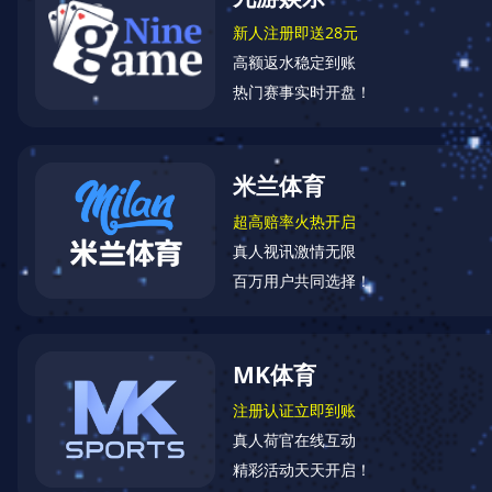
芬奇谈华子得分能力强调球队
2026-07-07 15:33
28 次阅读
在篮球的世界中，球员的得分能力往往是
性。同时，他指出球队整体需要增强强硬
能力的看法，以及他对于球队战术风格和
养强硬风格。通过这些讨论，我们可以更
1、华子的个人技术分析
首先，华子的得分能力主要体现在他的投
在进攻端灵活多变，可以有效利用速度和