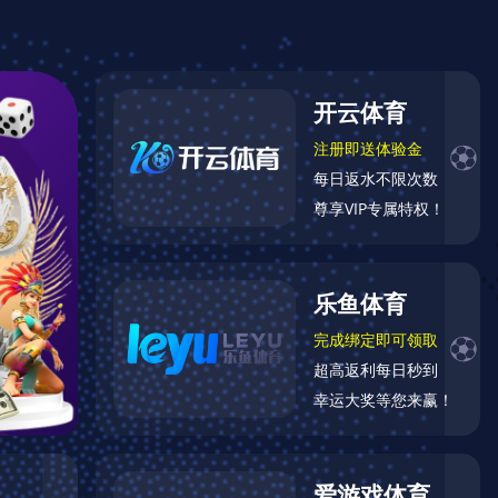
注册入口
体育赛事与数据服务
内容， 支持
APP下载
与
网页使用
，每
，掌握比赛节奏。