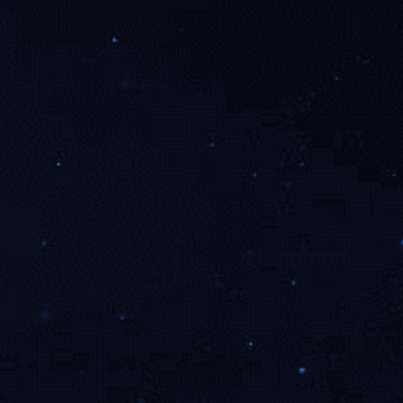
0.9%
推荐平台